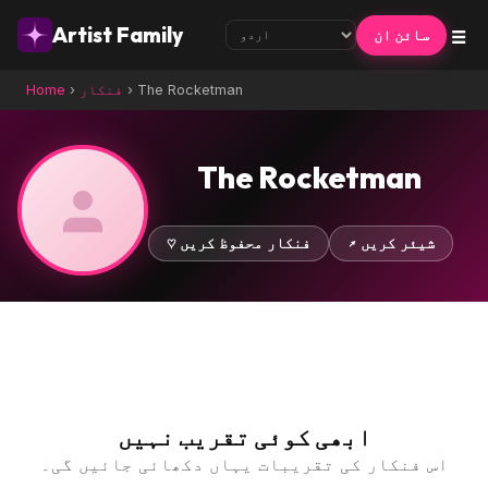
☰
Artist Family
سائن ان
The Rocketman
›
فنکار
›
Home
The Rocketman
↗ شیئر کریں
♡ فنکار محفوظ کریں
ابھی کوئی تقریب نہیں
اس فنکار کی تقریبات یہاں دکھائی جائیں گی۔