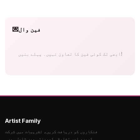
فین وال
💌
ابھی تک کوئی فین کا تعاون نہیں۔ پہلے بنیں!
Artist Family
فنکاروں کو دریافت کریں، تقریبات میں شرکت
کریں، اور تخلیقی کمیونٹی میں شامل ہوں۔