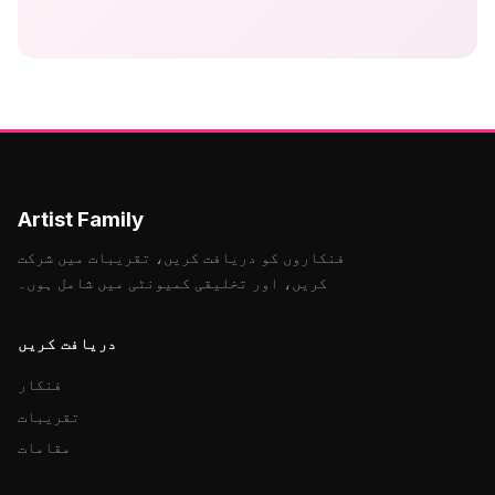
Artist Family
فنکاروں کو دریافت کریں، تقریبات میں شرکت
کریں، اور تخلیقی کمیونٹی میں شامل ہوں۔
دریافت کریں
فنکار
تقریبات
مقامات