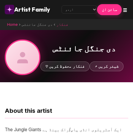
☰
Artist Family
سائن ان
فنکار
›
دی جنگل جائنٹس
›
Home
دی جنگل جائنٹس
↗ شیئر کریں
♡ فنکار محفوظ کریں
About this artist
The Jungle Giants ایک آسٹریلوی انڈی پاپ/راک بینڈ ہے