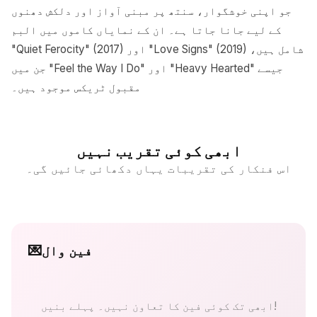
جو اپنی خوشگوار، سنتھ پر مبنی آواز اور دلکش دھنوں
کے لیے جانا جاتا ہے۔ ان کے نمایاں کاموں میں البم
"Quiet Ferocity" (2017) اور "Love Signs" (2019) شامل ہیں،
جن میں "Feel the Way I Do" اور "Heavy Hearted" جیسے
مقبول ٹریکس موجود ہیں۔
ابھی کوئی تقریب نہیں
اس فنکار کی تقریبات یہاں دکھائی جائیں گی۔
فین وال
💌
ابھی تک کوئی فین کا تعاون نہیں۔ پہلے بنیں!