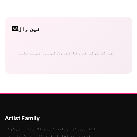
فین وال
💌
ابھی تک کوئی فین کا تعاون نہیں۔ پہلے بنیں!
Artist Family
فنکاروں کو دریافت کریں، تقریبات میں شرکت
کریں، اور تخلیقی کمیونٹی میں شامل ہوں۔