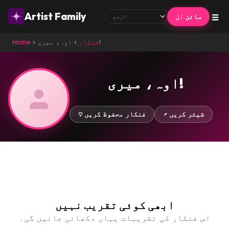
☰
Artist Family
سائن ان
اوہ، میری!
فنکار
›
›
Home
اوہ، میری!
↗ شیئر کریں
♡ فنکار محفوظ کریں
ابھی کوئی تقریب نہیں
اس فنکار کی تقریبات یہاں دکھائی جائیں گی۔