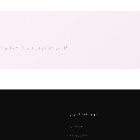
ابھی تک کوئی فین کا تعاون نہیں۔ پہلے بنیں!
دریافت کریں
فنکار
تقریبات