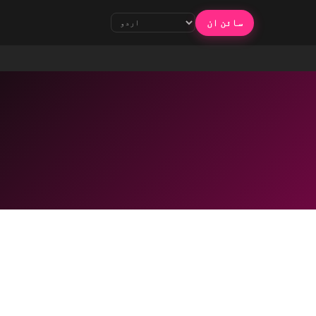
سائن ان