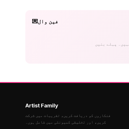
فین وال
💌
Artist Family
فنکاروں کو دریافت کریں، تقریبات میں شرکت
کریں، اور تخلیقی کمیونٹی میں شامل ہوں۔