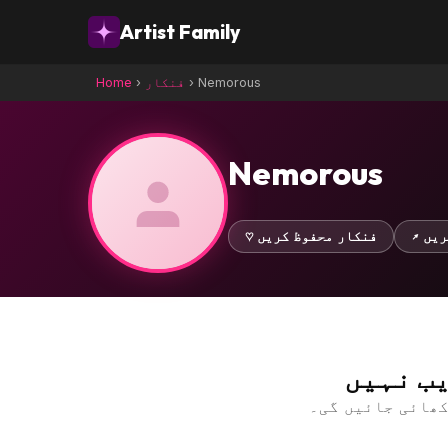
Artist Family
Nemorous
›
فنکار
›
Home
Nemorous
کریں
♡ فنکار محفوظ کریں
ب نہیں
کھائی جائیں گی۔