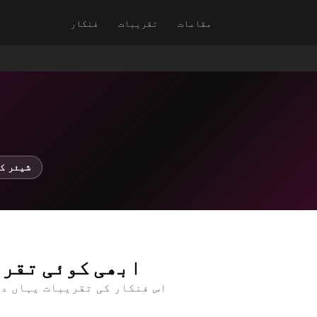
مقامات
تقریبات
فنکار
↗ شیئر 
ابھی کوئی تقری
اس فنکار کی تقریبات یہاں د