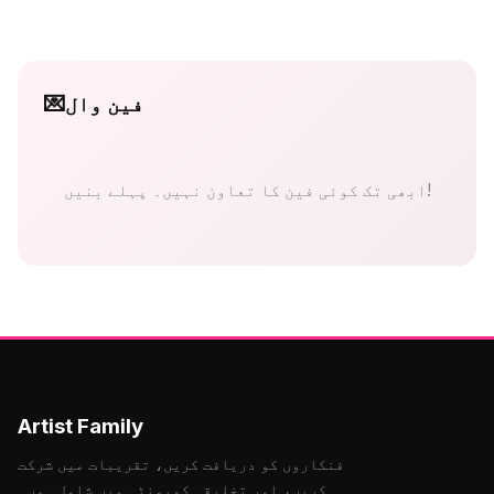
فین وال
💌
ابھی تک کوئی فین کا تعاون نہیں۔ پہلے بنیں!
Artist Family
فنکاروں کو دریافت کریں، تقریبات میں شرکت
کریں، اور تخلیقی کمیونٹی میں شامل ہوں۔