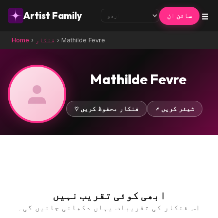
☰
Artist Family
سائن ان
Mathilde Fevre
›
فنکار
›
Home
Mathilde Fevre
↗ شیئر کریں
♡ فنکار محفوظ کریں
ابھی کوئی تقریب نہیں
اس فنکار کی تقریبات یہاں دکھائی جائیں گی۔