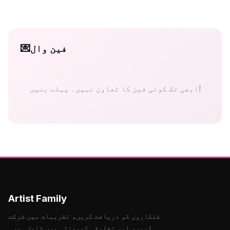
فین وال
💌
ابھی تک کوئی فین کا تعاون نہیں۔ پہلے بنیں!
Artist Family
فنکاروں کو دریافت کریں، تقریبات میں شرکت
کریں، اور تخلیقی کمیونٹی میں شامل ہوں۔