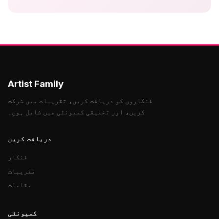
Artist Family
فنکاروں کو دریافت کریں، تقریبات میں شرکت
کریں، اور تخلیقی کمیونٹی میں شامل ہوں۔
دریافت کریں
فنکار
تقریبات
مقامات
کمیونٹی