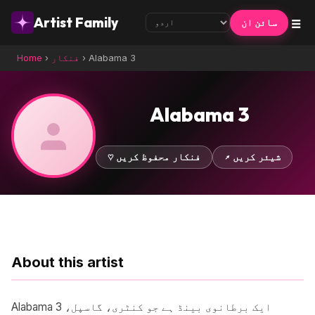
☰
Artist Family
سائن ان
Alabama 3
›
فنکار
›
Home
Alabama 3
↗ شیئر کریں
♡ فنکار محفوظ کریں
About this artist
Alabama 3 ایک برطانوی بینڈ ہے جو کنٹری، گاسپل،