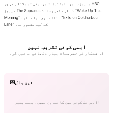
بلیوز، اور الیکٹرانک موسیقی کو ملاتا ہے، جو HBO
سیریز The Sopranos کے لیے تھیم سانگ "Woke Up This
Morning" بنانے اور اپنے البم "Exile on Coldharbour
Lane" کے لیے مشہور ہے۔
ابھی کوئی تقریب نہیں
اس فنکار کی تقریبات یہاں دکھائی جائیں گی۔
فین وال
💌
ابھی تک کوئی فین کا تعاون نہیں۔ پہلے بنیں!