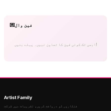
فین وال
💌
ابھی تک کوئی فین کا تعاون نہیں۔ پہلے بنیں!
Artist Family
فنکاروں کو دریافت کریں، تقریبات میں شرکت