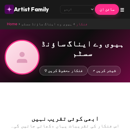
☰
Artist Family
سائن ان
فنکار
›
ہیوی وے ایناگ ساؤنڈ سسٹم
›
Home
ہیوی وے ایناگ ساؤنڈ
سسٹم
↗ شیئر کریں
♡ فنکار محفوظ کریں
ابھی کوئی تقریب نہیں
اس فنکار کی تقریبات یہاں دکھائی جائیں گی۔