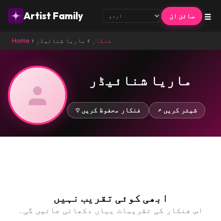
☰
Artist Family
سائن ان
فنکار
›
ماریا شنائیڈر
›
Home
ماریا شنائیڈر
↗ شیئر کریں
♡ فنکار محفوظ کریں
ابھی کوئی تقریب نہیں
اس فنکار کی تقریبات یہاں دکھائی جائیں گی۔