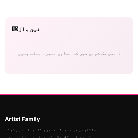
فین وال
💌
ابھی تک کوئی فین کا تعاون نہیں۔ پہلے بنیں!
Artist Family
فنکاروں کو دریافت کریں، تقریبات میں شرکت
کریں، اور تخلیقی کمیونٹی میں شامل ہوں۔