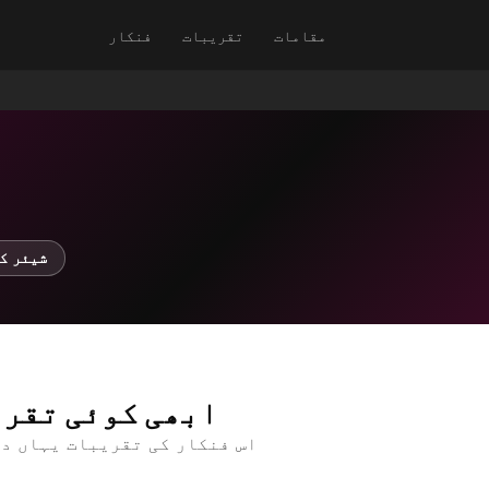
مقامات
تقریبات
فنکار
↗ شیئر 
ابھی کوئی تقری
اس فنکار کی تقریبات یہاں د