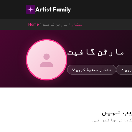
Artist Family
فنکار
›
مارٹن گافیت
›
Home
مارٹن گافیت
کریں
♡ فنکار محفوظ کریں
ب نہیں
کھائی جائیں گی۔