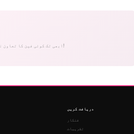
ابھی تک کوئی فین کا تعاون نہیں۔ پہلے بنیں!
دریافت کریں
فنکار
تقریبات