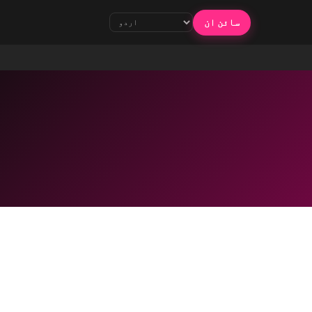
سائن ان