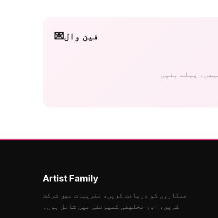
فین وال
💌
Artist Family
فنکاروں کو دریافت کریں، تقریبات میں شرکت
کریں، اور تخلیقی کمیونٹی میں شامل ہوں۔