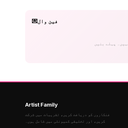
فین وال
💌
Artist Family
فنکاروں کو دریافت کریں، تقریبات میں شرکت
کریں، اور تخلیقی کمیونٹی میں شامل ہوں۔