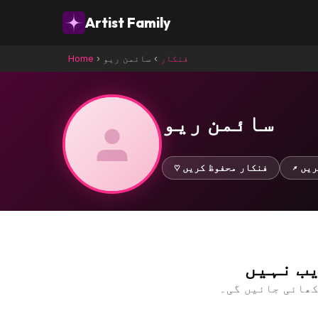
Artist Family
فنکار
›
سائمن ریو
›
Home
سائمن ریو
کریں
♡ فنکار محفوظ کریں
ب نہیں
کھائی جائیں گی۔