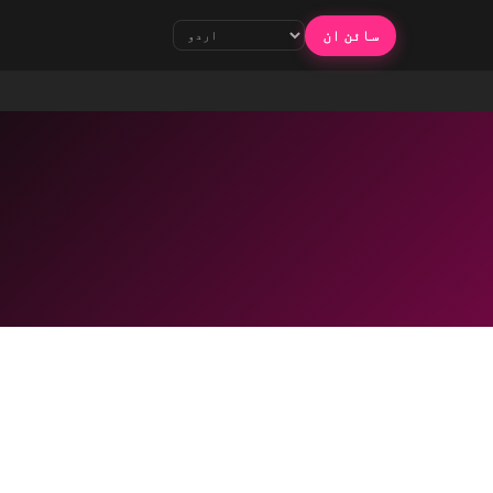
سائن ان