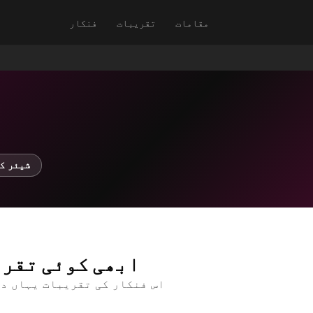
مقامات
تقریبات
فنکار
↗ شیئر 
ابھی کوئی تقری
اس فنکار کی تقریبات یہاں د