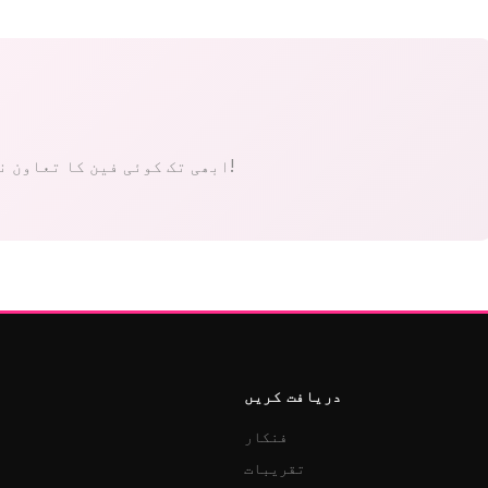
ابھی تک کوئی فین کا تعاون نہیں۔ پہلے بنیں!
دریافت کریں
فنکار
تقریبات