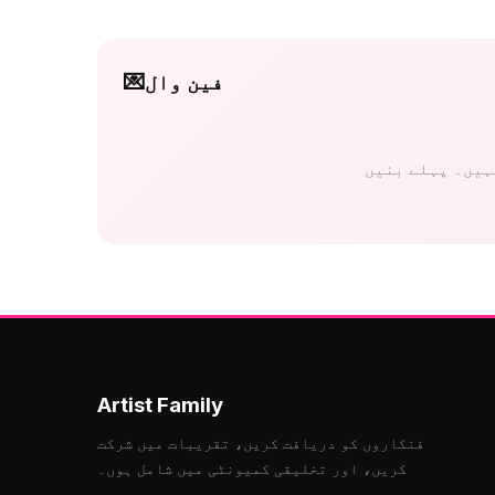
فین وال
💌
Artist Family
فنکاروں کو دریافت کریں، تقریبات میں شرکت
کریں، اور تخلیقی کمیونٹی میں شامل ہوں۔