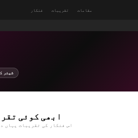
مقامات
تقریبات
فنکار
↗ شیئر 
ابھی کوئی تقری
اس فنکار کی تقریبات یہاں د