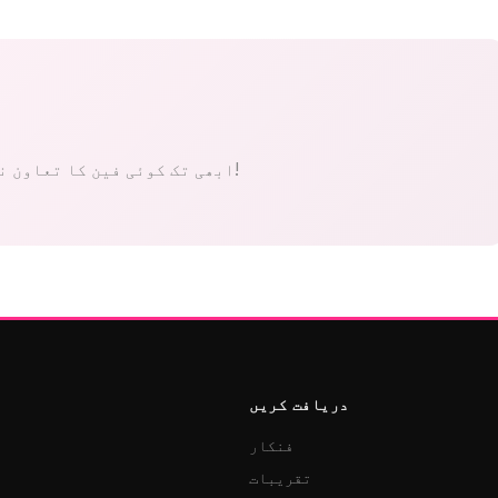
ابھی تک کوئی فین کا تعاون نہیں۔ پہلے بنیں!
دریافت کریں
فنکار
تقریبات