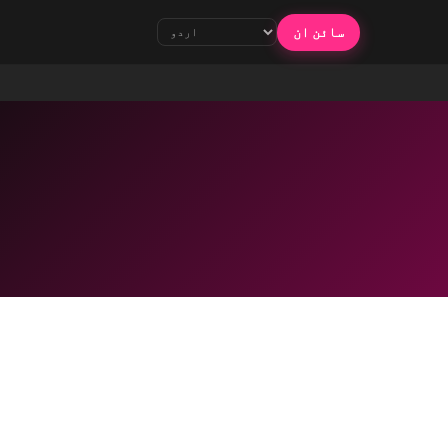
سائن ان