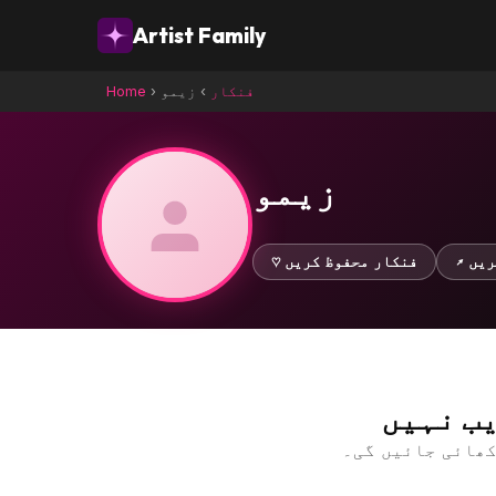
Artist Family
فنکار
›
زیمو
›
Home
زیمو
کریں
♡ فنکار محفوظ کریں
ب نہیں
کھائی جائیں گی۔