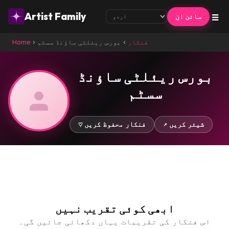
☰
Artist Family
سائن ان
فنکار
›
بورس ریئلٹی ساؤنڈ سسٹم
›
Home
بورس ریئلٹی ساؤنڈ
سسٹم
↗ شیئر کریں
♡ فنکار محفوظ کریں
ابھی کوئی تقریب نہیں
اس فنکار کی تقریبات یہاں دکھائی جائیں گی۔