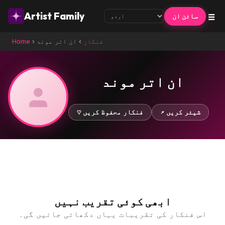
☰
Artist Family
سائن ان
فنکار
›
ان اتر موند
›
Home
ان اتر موند
↗ شیئر کریں
♡ فنکار محفوظ کریں
ابھی کوئی تقریب نہیں
اس فنکار کی تقریبات یہاں دکھائی جائیں گی۔