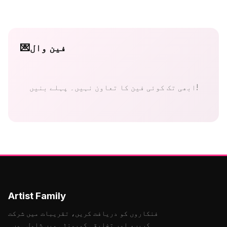
فین وال
💌
ابھی تک کوئی فین کا تعاون نہیں۔ پہلے بنیں!
Artist Family
فنکاروں کو دریافت کریں، تقریبات میں شرکت
کریں، اور تخلیقی کمیونٹی میں شامل ہوں۔