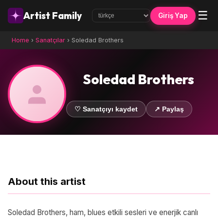
☰
Artist Family
Giriş Yap
Home
›
Sanatçılar
›
Soledad Brothers
Soledad Brothers
♡ Sanatçıyı kaydet
↗ Paylaş
About this artist
Soledad Brothers, ham, blues etkili sesleri ve enerjik canlı