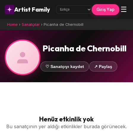
☰
Artist Family
Giriş Yap
Home
›
Sanatçılar
›
Picanha de Chernobill
Picanha de Chernobill
♡ Sanatçıyı kaydet
↗ Paylaş
Henüz etkinlik yok
Bu sanatçının yer aldığı etkinlikler burada görünecek.