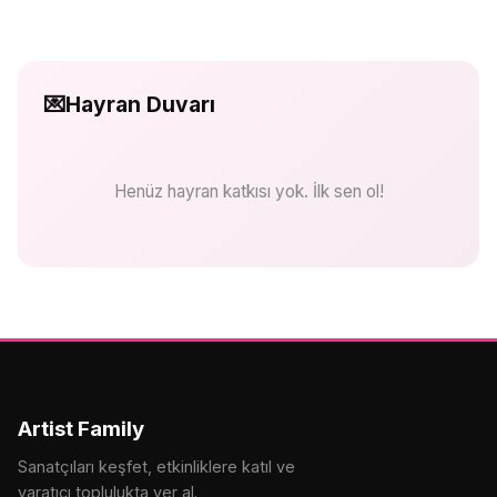
💌
Hayran Duvarı
Henüz hayran katkısı yok. İlk sen ol!
Artist Family
Sanatçıları keşfet, etkinliklere katıl ve
yaratıcı toplulukta yer al.