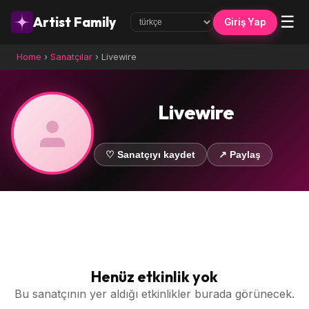
☰
Artist Family
Giriş Yap
Home
›
Sanatçılar
›
Livewire
Livewire
♡ Sanatçıyı kaydet
↗ Paylaş
Henüz etkinlik yok
Bu sanatçının yer aldığı etkinlikler burada görünecek.