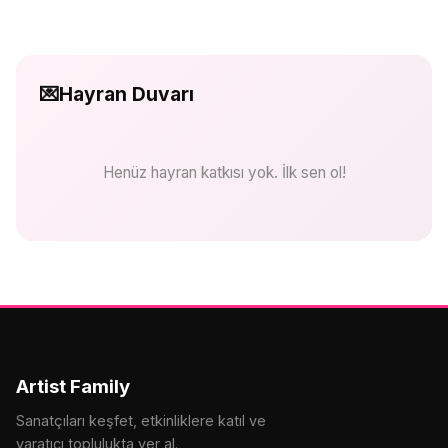
💌
Hayran Duvarı
Henüz hayran katkısı yok. İlk sen ol!
Artist Family
Sanatçıları keşfet, etkinliklere katıl ve
yaratıcı toplulukta yer al.