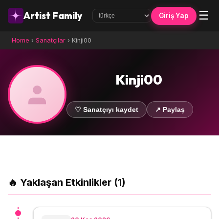
☰
Artist Family
Giriş Yap
Home
›
Sanatçılar
›
Kinji00
Kinji00
♡ Sanatçıyı kaydet
↗ Paylaş
🔥 Yaklaşan Etkinlikler (1)