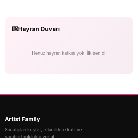
💌
Hayran Duvarı
Henüz hayran katkısı yok. İlk sen ol!
Artist Family
Sanatçıları keşfet, etkinliklere katıl ve
yaratıcı toplulukta yer al.