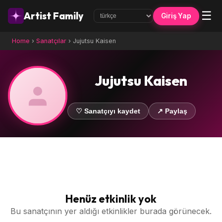
☰
Artist Family
Giriş Yap
Home
›
Sanatçılar
›
Jujutsu Kaisen
Jujutsu Kaisen
♡ Sanatçıyı kaydet
↗ Paylaş
Henüz etkinlik yok
Bu sanatçının yer aldığı etkinlikler burada görünecek.