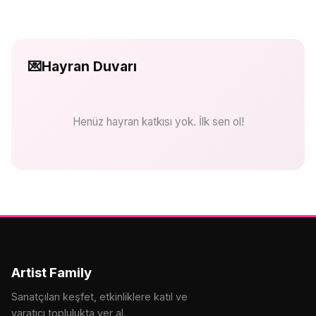
💌
Hayran Duvarı
Henüz hayran katkısı yok. İlk sen ol!
Artist Family
Sanatçıları keşfet, etkinliklere katıl ve
yaratıcı toplulukta yer al.