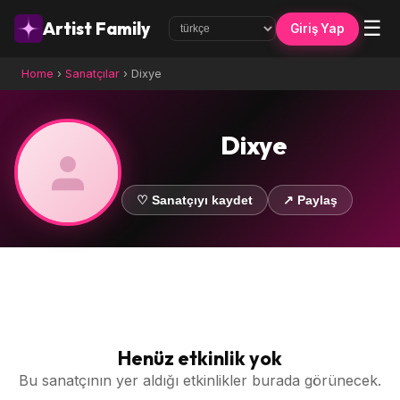
☰
Artist Family
Giriş Yap
Home
›
Sanatçılar
›
Dixye
Dixye
♡ Sanatçıyı kaydet
↗ Paylaş
Henüz etkinlik yok
Bu sanatçının yer aldığı etkinlikler burada görünecek.