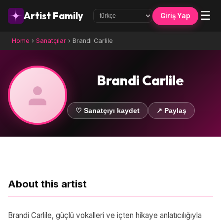
☰
Artist Family
Giriş Yap
Home
›
Sanatçılar
›
Brandi Carlile
Brandi Carlile
♡ Sanatçıyı kaydet
↗ Paylaş
About this artist
Brandi Carlile, güçlü vokalleri ve içten hikaye anlatıcılığıyla