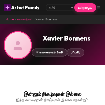
☰
Artist Family
உள்நுழைய
Home
›
கலைஞர்கள்
›
Xavier Bonnens
Xavier Bonnens
♡ கலைஞரைச் சேமி
↗ பகிர்
இன்னும் நிகழ்வுகள் இல்லை
இந்த கலைஞரின் நிகழ்வுகள் இங்கே தோன்றும்.