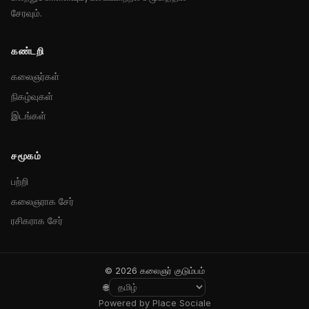
சேரவும்.
கண்டறி
கலைஞர்கள்
நிகழ்வுகள்
இடங்கள்
சமூகம்
பற்றி
கலைஞராக சேர்
ரசிகராக சேர்
© 2026 கலைஞர் குடும்பம்
🌐
Powered by Place Sociale