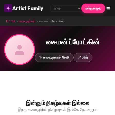
☰
Artist Family
உள்நுழைய
Home
›
கலைஞர்கள்
›
சைமன் ப்ரோட்கின்
சைமன் ப்ரோட்கின்
♡ கலைஞரைச் சேமி
↗ பகிர்
இன்னும் நிகழ்வுகள் இல்லை
இந்த கலைஞரின் நிகழ்வுகள் இங்கே தோன்றும்.