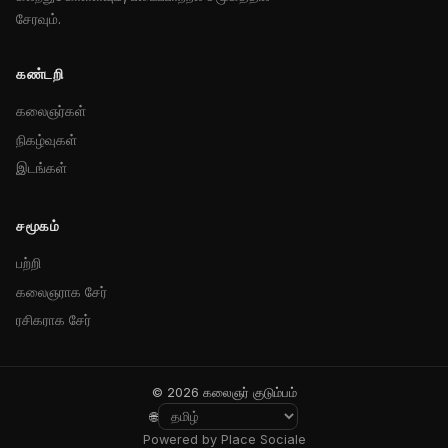
சேரவும்.
கண்டறி
கலைஞர்கள்
நிகழ்வுகள்
இடங்கள்
சமூகம்
பற்றி
கலைஞராக சேர்
ரசிகராக சேர்
© 2026 கலைஞர் குடும்பம்
🌐
Powered by Place Sociale