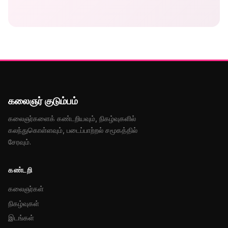
கலைஞர் குடும்பம்
கலைஞர்களைக் கண்டறியவும், நிகழ்வுகளில்
கலந்துகொள்ளவும், படைப்பாற்றல் சமூகத்தில்
சேரவும்.
கண்டறி
கலைஞர்கள்
நிகழ்வுகள்
இடங்கள்