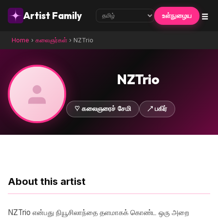
☰
Artist Family
உள்நுழைய
Home
›
கலைஞர்கள்
›
NZTrio
NZTrio
♡ கலைஞரைச் சேமி
↗ பகிர்
About this artist
NZTrio என்பது நியூசிலாந்தை தளமாகக் கொண்ட ஒரு அறை