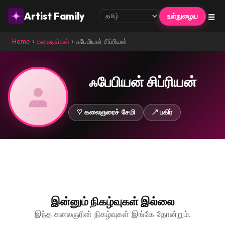
☰
Artist Family
உள்நுழைய
Home
›
கலைஞர்கள்
›
ஃபேபியன் சிப்ரியன்
ஃபேபியன் சிப்ரியன்
♡ கலைஞரைச் சேமி
↗ பகிர்
இன்னும் நிகழ்வுகள் இல்லை
இந்த கலைஞரின் நிகழ்வுகள் இங்கே தோன்றும்.