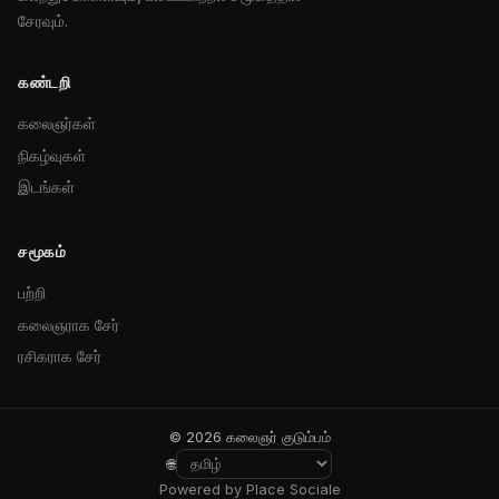
சேரவும்.
கண்டறி
கலைஞர்கள்
நிகழ்வுகள்
இடங்கள்
சமூகம்
பற்றி
கலைஞராக சேர்
ரசிகராக சேர்
© 2026 கலைஞர் குடும்பம்
🌐
Powered by Place Sociale