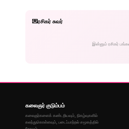
💌
ரசிகர் சுவர்
இன்னும் ரசிகர் பங்
கலைஞர் குடும்பம்
கலைஞர்களைக் கண்டறியவும், நிகழ்வுகளில்
கலந்துகொள்ளவும், படைப்பாற்றல் சமூகத்தில்
சேரவும்.