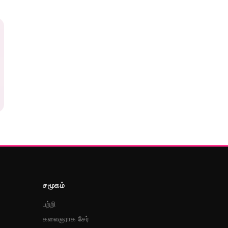
சமூகம்
பற்றி
கலைஞராக சேர்