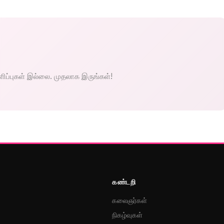
களிப்புகள் இல்லை. முதலாக இருங்கள்!
கண்டறி
கலைஞர்கள்
நிகழ்வுகள்