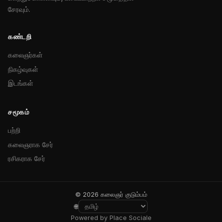
சேரவும்.
கண்டறி
கலைஞர்கள்
நிகழ்வுகள்
இடங்கள்
சமூகம்
பற்றி
கலைஞராக சேர்
ரசிகராக சேர்
© 2026 கலைஞர் குடும்பம்
🌐
Powered by Place Sociale