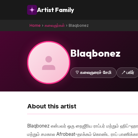
Artist Family
Home
›
கலைஞர்கள்
›
Blaqbonez
Blaqbonez
♡ கலைஞரைச் சேமி
↗ பகிர்
About this artist
Blaqbonez என்பவர் ஒரு நைஜீரிய ராப்பர் மற்றும் ஹிப்-
மற்றும் சமகால Afrobeat-தாக்கம் கொண்ட ராப் பாணிக்கா