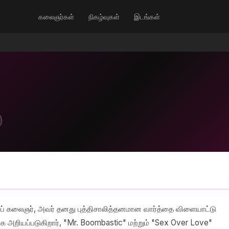
கலைஞர்கள்
நிகழ்வுகள்
இடங்கள்
ஹாப் கலைஞர், அவர் தனது புத்திசாலித்தனமான வார்த்தை விளையாட்டு
க அறியப்படுகிறார், "Mr. Boombastic" மற்றும் "Sex Over Love"