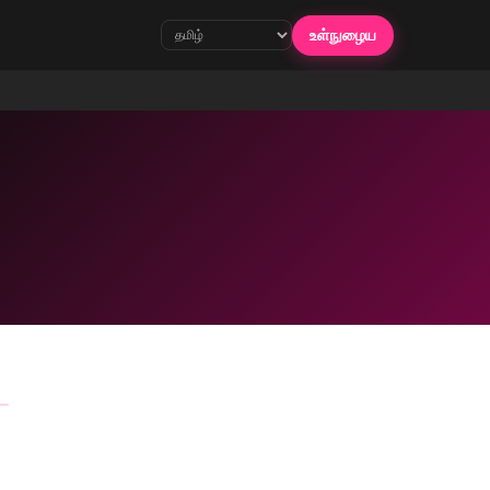
உள்நுழைய