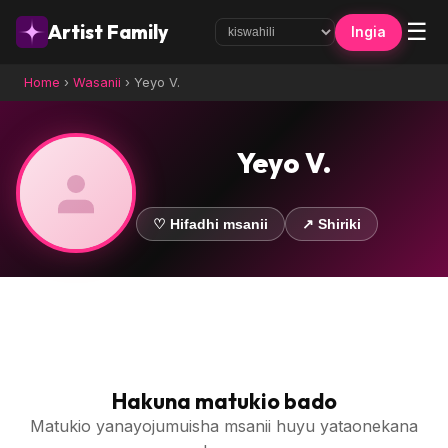
☰
Artist Family
Ingia
Home
›
Wasanii
›
Yeyo V.
Yeyo V.
♡ Hifadhi msanii
↗ Shiriki
Hakuna matukio bado
Matukio yanayojumuisha msanii huyu yataonekana