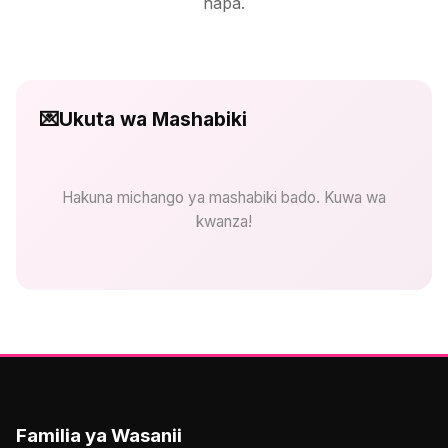
hapa.
💌
Ukuta wa Mashabiki
Hakuna michango ya mashabiki bado. Kuwa wa
kwanza!
Familia ya Wasanii