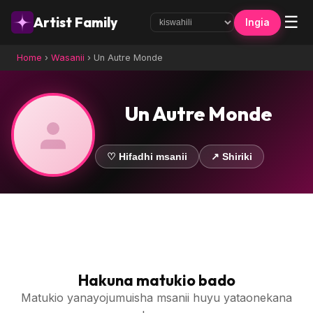
☰
Artist Family
Ingia
Home
›
Wasanii
›
Un Autre Monde
Un Autre Monde
♡ Hifadhi msanii
↗ Shiriki
Hakuna matukio bado
Matukio yanayojumuisha msanii huyu yataonekana