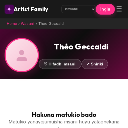
☰
Artist Family
Ingia
Home
›
Wasanii
›
Théo Geccaldi
Théo Geccaldi
♡ Hifadhi msanii
↗ Shiriki
Hakuna matukio bado
Matukio yanayojumuisha msanii huyu yataonekana