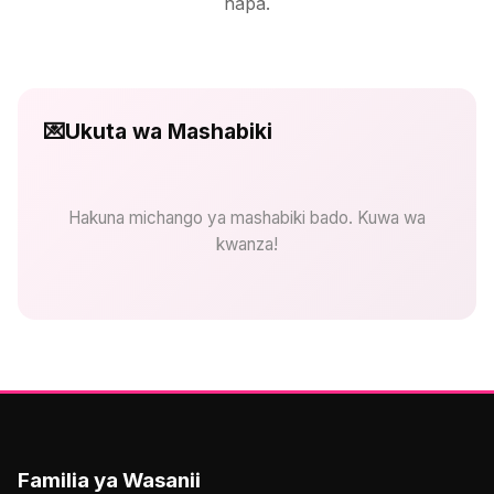
hapa.
💌
Ukuta wa Mashabiki
Hakuna michango ya mashabiki bado. Kuwa wa
kwanza!
Familia ya Wasanii