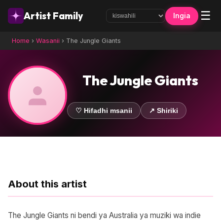
☰
Artist Family
Ingia
Home
›
Wasanii
›
The Jungle Giants
The Jungle Giants
♡ Hifadhi msanii
↗ Shiriki
About this artist
The Jungle Giants ni bendi ya Australia ya muziki wa indie