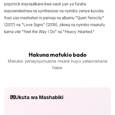
pop/rock inayojulikana kwa sauti yao ya furaha
inayoendeshwa na synthesizer na nyimbo zenye kuvutia.
Kazi zao mashuhuri ni pamoja na albamu "Quiet Ferocity"
(2017) na "Love Signs" (2019), zikiwa na nyimbo maarufu
kama vile "Feel the Way I Do" na "Heavy Hearted."
Hakuna matukio bado
Matukio yanayojumuisha msanii huyu yataonekana
hapa.
💌
Ukuta wa Mashabiki