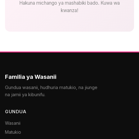
Hakuna michango ya mashabiki bado. Kuwa wa
kwanza!
Familia ya Wasanii
Gundua wasanii, hudhuria matukio, na jiunge
na jamii ya kibunifu.
GUNDUA
Wasanii
Matukio