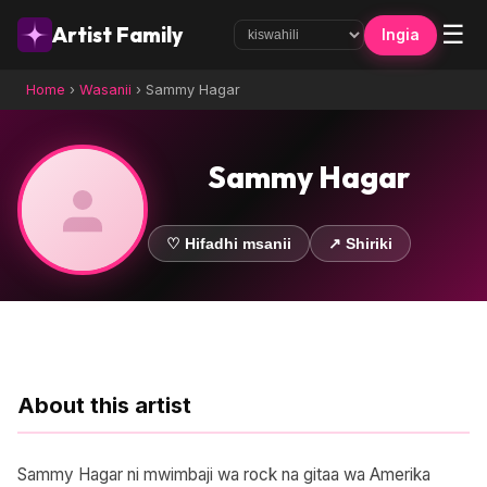
☰
Artist Family
Ingia
Home
›
Wasanii
›
Sammy Hagar
Sammy Hagar
♡ Hifadhi msanii
↗ Shiriki
About this artist
Sammy Hagar ni mwimbaji wa rock na gitaa wa Amerika