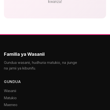
kwanza!
Familia ya Wasanii
Gundua wasanii, hudhuria matukio, na jiunge
na jamii ya kibunifu.
GUNDUA
Wasanii
Matukio
Maeneo