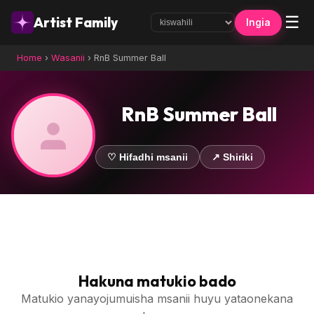
☰
Artist Family
Ingia
Home
›
Wasanii
›
RnB Summer Ball
RnB Summer Ball
♡ Hifadhi msanii
↗ Shiriki
Hakuna matukio bado
Matukio yanayojumuisha msanii huyu yataonekana