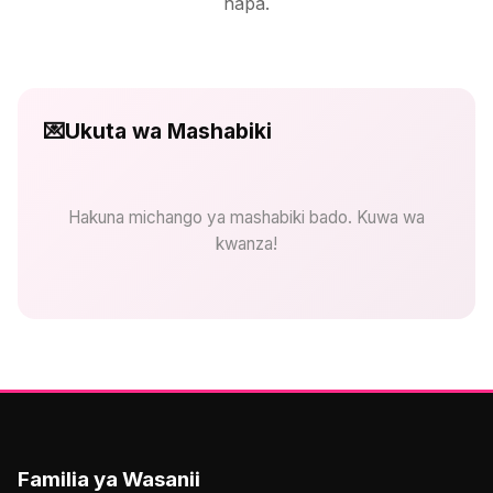
hapa.
💌
Ukuta wa Mashabiki
Hakuna michango ya mashabiki bado. Kuwa wa
kwanza!
Familia ya Wasanii