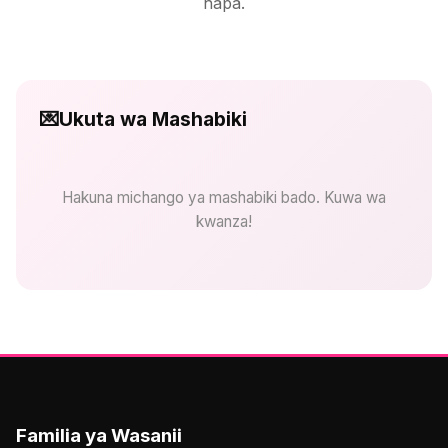
hapa.
💌
Ukuta wa Mashabiki
Hakuna michango ya mashabiki bado. Kuwa wa
kwanza!
Familia ya Wasanii