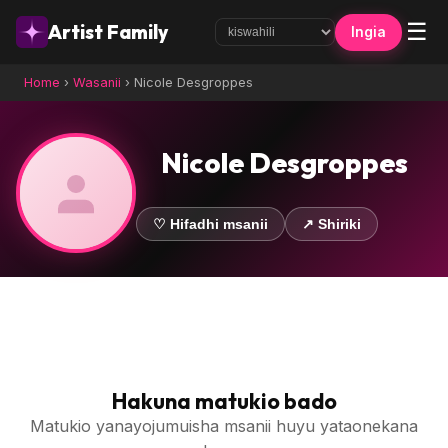
☰
Artist Family
Ingia
Home
›
Wasanii
›
Nicole Desgroppes
Nicole Desgroppes
♡ Hifadhi msanii
↗ Shiriki
Hakuna matukio bado
Matukio yanayojumuisha msanii huyu yataonekana