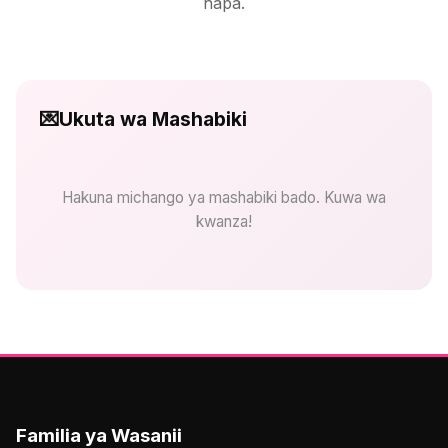
hapa.
💌
Ukuta wa Mashabiki
Hakuna michango ya mashabiki bado. Kuwa wa
kwanza!
Familia ya Wasanii