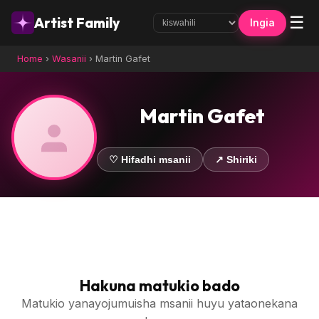
☰
Artist Family
Ingia
Home
›
Wasanii
›
Martin Gafet
Martin Gafet
♡ Hifadhi msanii
↗ Shiriki
Hakuna matukio bado
Matukio yanayojumuisha msanii huyu yataonekana