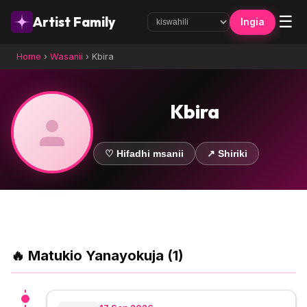
☰
Artist Family
Ingia
Home
›
Wasanii
›
Kbira
Kbira
♡ Hifadhi msanii
↗ Shiriki
🔥 Matukio Yanayokuja (1)