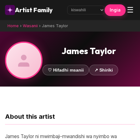
☰
Artist Family
Ingia
Home
›
Wasanii
›
James Taylor
James Taylor
♡ Hifadhi msanii
↗ Shiriki
About this artist
James Taylor ni mwimbaji-mwandishi wa nyimbo wa