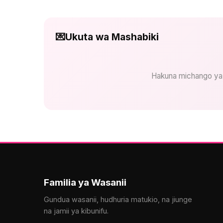
💌
Ukuta wa Mashabiki
Hakuna michango ya
Familia ya Wasanii
Gundua wasanii, hudhuria matukio, na jiunge
na jamii ya kibunifu.