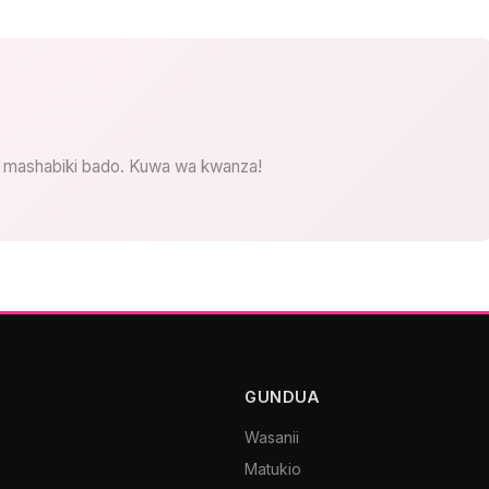
 mashabiki bado. Kuwa wa kwanza!
GUNDUA
Wasanii
Matukio