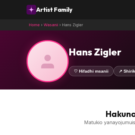
Artist Family
Home
›
Wasanii
›
Hans Zigler
Hans Zigler
♡ Hifadhi msanii
↗ Shirik
Hakuna
Matukio yanayojumuis