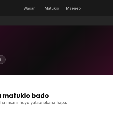
Wasanii
Matukio
Maeneo
i
 matukio bado
ha msanii huyu yataonekana hapa.