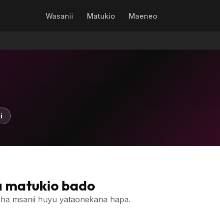
Wasanii
Matukio
Maeneo
i
 matukio bado
ha msanii huyu yataonekana hapa.