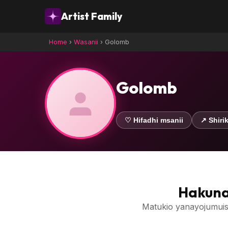
Artist Family
Home
›
Wasanii
›
Golomb
Golomb
♡ Hifadhi msanii
↗ Shirik
Hakuna
Matukio yanayojumuis