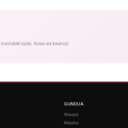
 mashabiki bado. Kuwa wa kwanza!
GUNDUA
Wasanii
Matukio