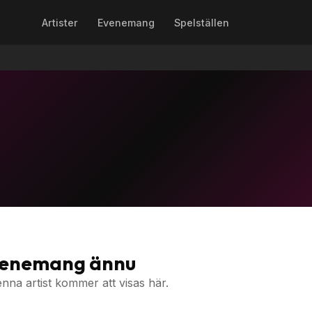
Artister
Evenemang
Spelställen
venemang ännu
a artist kommer att visas här.