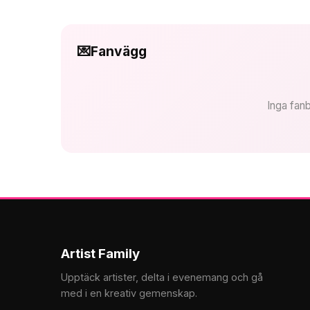
💌
Fanvägg
Inga fanb
Artist Family
Upptäck artister, delta i evenemang och gå
med i en kreativ gemenskap.