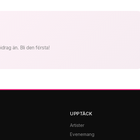
idrag än. Bli den första!
UPPTÄCK
Artister
Evenemang