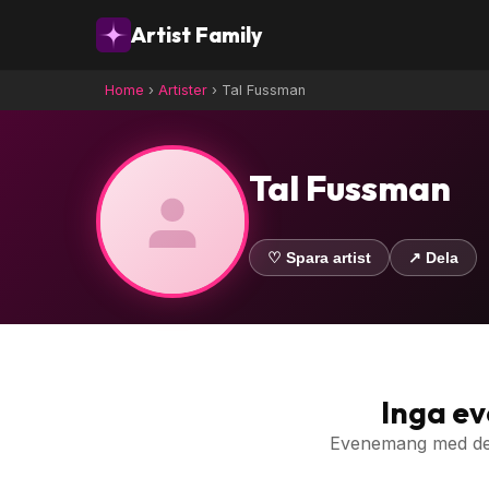
Artist Family
Home
›
Artister
›
Tal Fussman
Tal Fussman
♡ Spara artist
↗ Dela
Inga e
Evenemang med denn