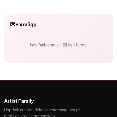
💌
Fanvägg
Inga fanbidrag än. Bli den första!
Artist Family
Upptäck artister, delta i evenemang och gå
med i en kreativ gemenskap.