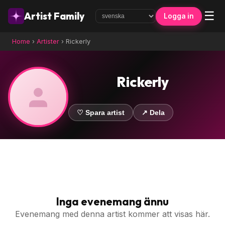
☰
Artist Family
Logga in
Home
›
Artister
›
Rickerly
Rickerly
♡ Spara artist
↗ Dela
Inga evenemang ännu
Evenemang med denna artist kommer att visas här.