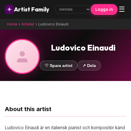
☰
Artist Family
Logga in
Home
›
Artister
›
Ludovico Einaudi
Ludovico Einaudi
♡ Spara artist
↗ Dela
About this artist
Ludovico Einaudi är en italiensk pianist och kompositör känd