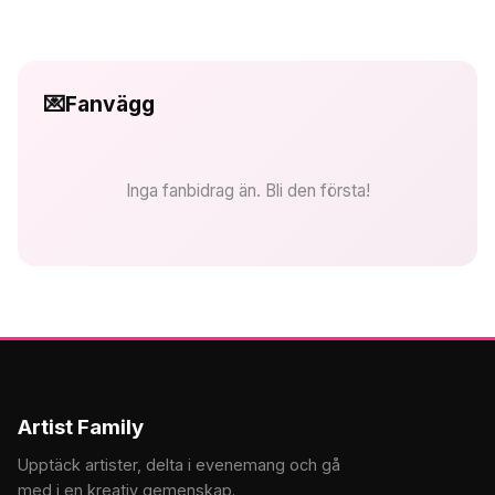
💌
Fanvägg
Inga fanbidrag än. Bli den första!
Artist Family
Upptäck artister, delta i evenemang och gå
med i en kreativ gemenskap.