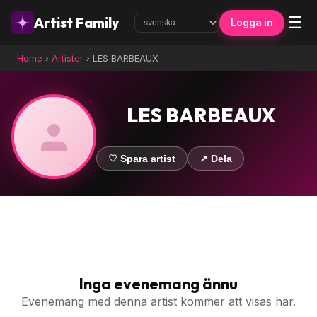
☰
Artist Family
Logga in
Home
›
Artister
›
LES BARBEAUX
LES BARBEAUX
♡ Spara artist
↗ Dela
Inga evenemang ännu
Evenemang med denna artist kommer att visas här.