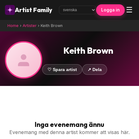
☰
Artist Family
Logga in
Home
›
Artister
›
Keith Brown
Keith Brown
♡ Spara artist
↗ Dela
Inga evenemang ännu
Evenemang med denna artist kommer att visas här.