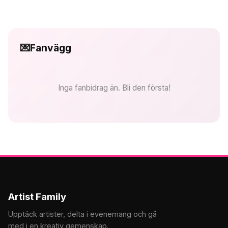
💌
Fanvägg
Inga fanbidrag än. Bli den första!
Artist Family
Upptäck artister, delta i evenemang och gå
med i en kreativ gemenskap.