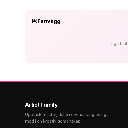
💌
Fanvägg
Inga fanb
Artist Family
Upptäck artister, delta i evenemang och gå
med i en kreativ gemenskap.