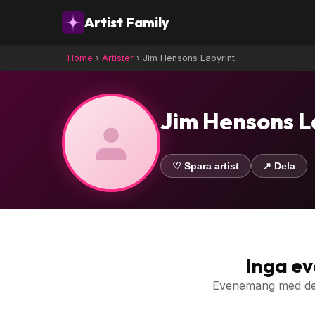
Artist Family
Home
›
Artister
›
Jim Hensons Labyrint
Jim Hensons L
♡ Spara artist
↗ Dela
Inga e
Evenemang med denn