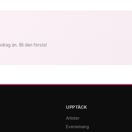
idrag än. Bli den första!
UPPTÄCK
Artister
Evenemang