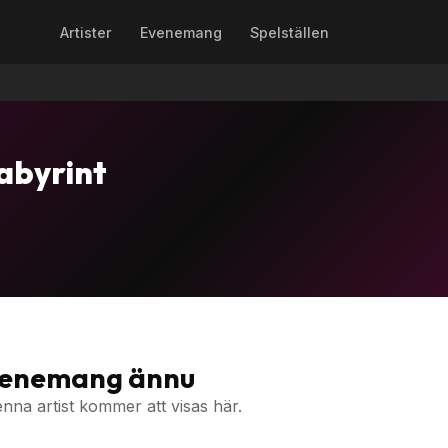
Artister
Evenemang
Spelställen
abyrint
venemang ännu
a artist kommer att visas här.