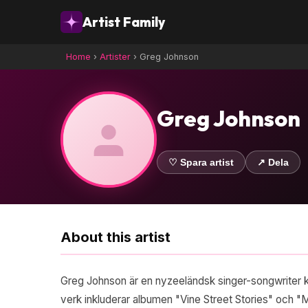
Artist Family
Home
›
Artister
›
Greg Johnson
Greg Johnson
♡ Spara artist
↗ Dela
About this artist
Greg Johnson är en nyzeeländsk singer-songwriter k
verk inkluderar albumen "Vine Street Stories" och 