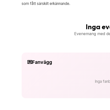
som fått särskilt erkännande.
Inga e
Evenemang med denn
💌
Fanvägg
Inga fanb