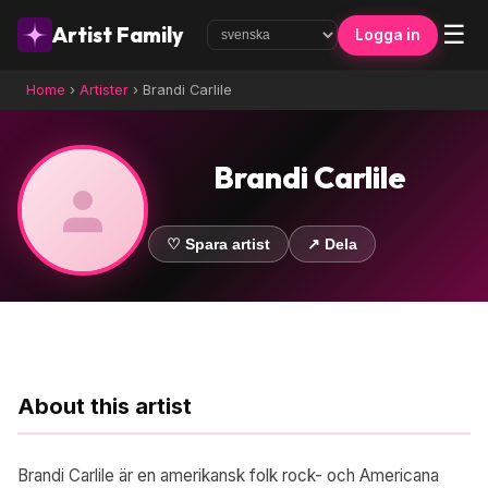
☰
Artist Family
Logga in
Home
›
Artister
›
Brandi Carlile
Brandi Carlile
♡ Spara artist
↗ Dela
About this artist
Brandi Carlile är en amerikansk folk rock- och Americana