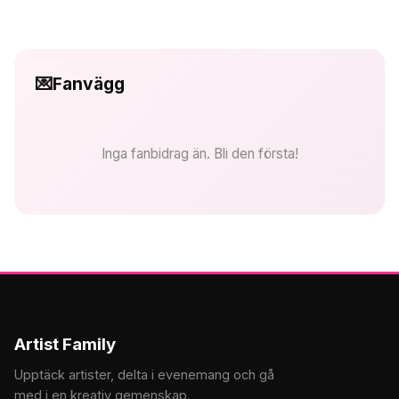
💌
Fanvägg
Inga fanbidrag än. Bli den första!
Artist Family
Upptäck artister, delta i evenemang och gå
med i en kreativ gemenskap.