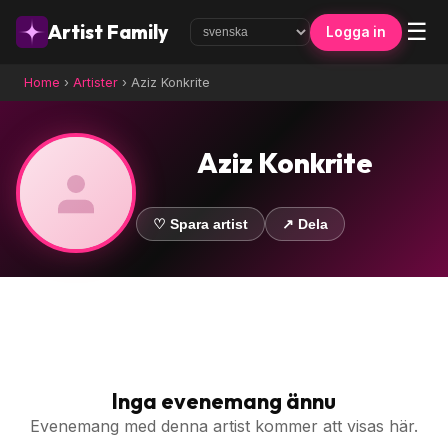
☰
Artist Family
Logga in
Home
›
Artister
›
Aziz Konkrite
Aziz Konkrite
♡ Spara artist
↗ Dela
Inga evenemang ännu
Evenemang med denna artist kommer att visas här.