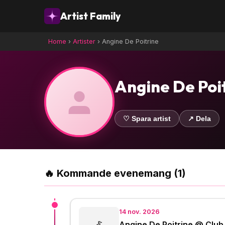
Artist Family
Home
›
Artister
›
Angine De Poitrine
Angine De Poi
♡ Spara artist
↗ Dela
🔥 Kommande evenemang (1)
14 nov. 2026
Angine De Poitrine @ Clu