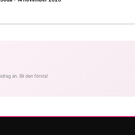
idrag än. Bli den första!