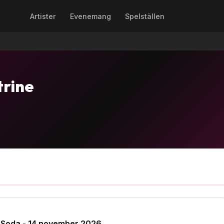
Artister
Evenemang
Spelställen
trine
b Soda - 14 november 2026