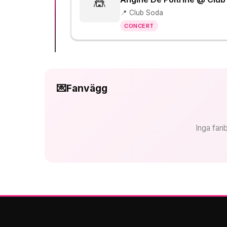
🎪
📍 Club Soda
CONCERT
💌
Fanvägg
Inga fanb